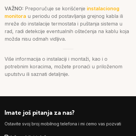
VAŽNO:
Preporučuje se korišćenje
instalacionog
monitora
u periodu od postavljanja grejnog kabla ili
mreže do instalacije termostata i puštanja sistema u
rad, radi detekcije eventualnih oštećenja na kablu koja
možda nisu odmah vidljiva.
Više informacija o instalaciji i montaži, kao i o
potrebnim koracima, možete pronaći u priloženom
uputstvu ili saznati detaljnije.
Imate još pitanja za nas?
Ostavite svoj broj mobilnog telefona i mi ćemo vas pozvati