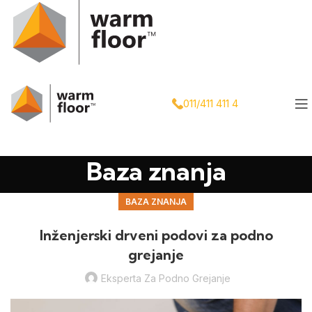
011/411 411 4
Baza znanja
BAZA ZNANJA
Inženjerski drveni podovi za podno
grejanje
Eksperta Za Podno Grejanje