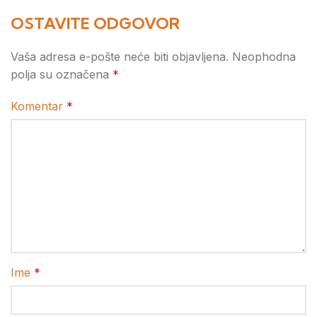
OSTAVITE ODGOVOR
Vaša adresa e-pošte neće biti objavljena.
Neophodna
polja su označena
*
Komentar
*
Ime
*