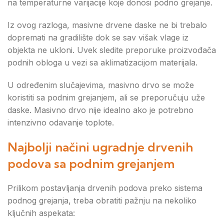
na temperaturne varijacije koje donosi podno grejanje.
Iz ovog razloga, masivne drvene daske ne bi trebalo
dopremati na gradilište dok se sav višak vlage iz
objekta ne ukloni. Uvek sledite preporuke proizvođača
podnih obloga u vezi sa aklimatizacijom materijala.
U određenim slučajevima, masivno drvo se može
koristiti sa podnim grejanjem, ali se preporučuju uže
daske. Masivno drvo nije idealno ako je potrebno
intenzivno odavanje toplote.
Najbolji načini ugradnje drvenih
podova sa podnim grejanjem
Prilikom postavljanja drvenih podova preko sistema
podnog grejanja, treba obratiti pažnju na nekoliko
ključnih aspekata: