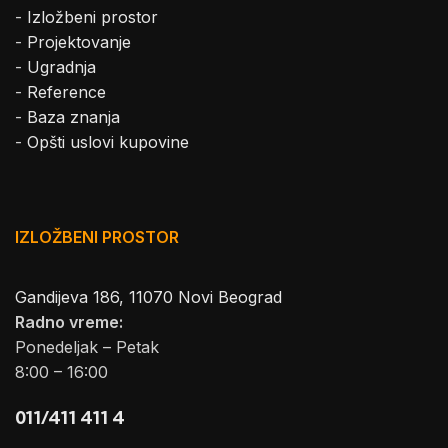
-
Izložbeni prostor
-
Projektovanje
-
Ugradnja
-
Reference
-
Baza znanja
-
Opšti uslovi kupovine
IZLOŽBENI PROSTOR
Gandijeva 186, 11070 Novi Beograd
Radno vreme:
Ponedeljak – Petak
8:00 – 16:00
011/411 411 4