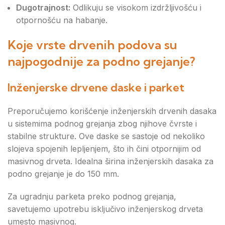
Dugotrajnost:
Odlikuju se visokom izdržljivošću i
otpornošću na habanje.
Koje vrste drvenih podova su
najpogodnije za podno grejanje?
Inženjerske drvene daske i parket
Preporučujemo korišćenje inženjerskih drvenih dasaka
u sistemima podnog grejanja zbog njihove čvrste i
stabilne strukture. Ove daske se sastoje od nekoliko
slojeva spojenih lepljenjem, što ih čini otpornijim od
masivnog drveta. Idealna širina inženjerskih dasaka za
podno grejanje je do 150 mm.
Za ugradnju parketa preko podnog grejanja,
savetujemo upotrebu isključivo inženjerskog drveta
umesto masivnog.