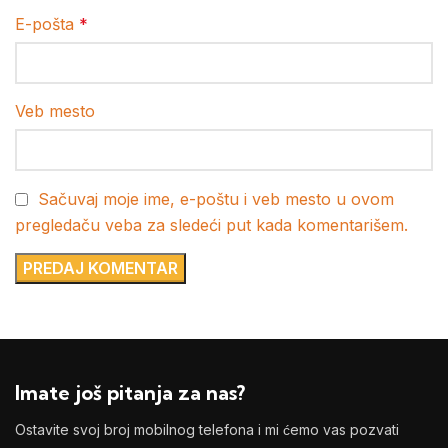
E-pošta
*
Veb mesto
Sačuvaj moje ime, e-poštu i veb mesto u ovom
pregledaču veba za sledeći put kada komentarišem.
Imate još pitanja za nas?
Ostavite svoj broj mobilnog telefona i mi ćemo vas pozvati