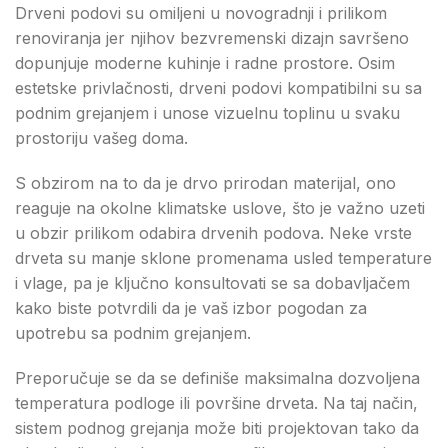
Drveni podovi su omiljeni u novogradnji i prilikom
renoviranja jer njihov bezvremenski dizajn savršeno
dopunjuje moderne kuhinje i radne prostore. Osim
estetske privlačnosti, drveni podovi kompatibilni su sa
podnim grejanjem i unose vizuelnu toplinu u svaku
prostoriju vašeg doma.
S obzirom na to da je drvo prirodan materijal, ono
reaguje na okolne klimatske uslove, što je važno uzeti
u obzir prilikom odabira drvenih podova. Neke vrste
drveta su manje sklone promenama usled temperature
i vlage, pa je ključno konsultovati se sa dobavljačem
kako biste potvrdili da je vaš izbor pogodan za
upotrebu sa podnim grejanjem.
Preporučuje se da se definiše maksimalna dozvoljena
temperatura podloge ili površine drveta. Na taj način,
sistem podnog grejanja može biti projektovan tako da