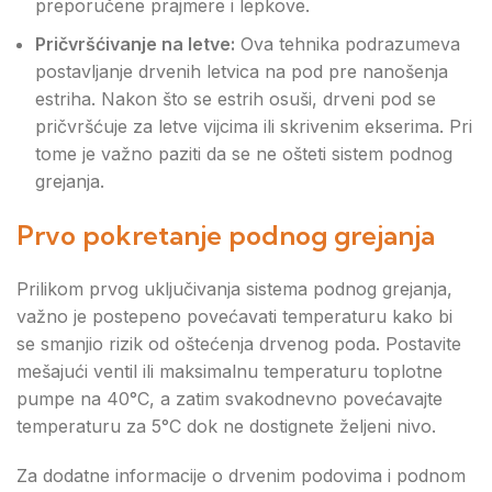
preporučene prajmere i lepkove.
Pričvršćivanje na letve:
Ova tehnika podrazumeva
postavljanje drvenih letvica na pod pre nanošenja
estriha. Nakon što se estrih osuši, drveni pod se
pričvršćuje za letve vijcima ili skrivenim ekserima. Pri
tome je važno paziti da se ne ošteti sistem podnog
grejanja.
Prvo pokretanje podnog grejanja
Prilikom prvog uključivanja sistema podnog grejanja,
važno je postepeno povećavati temperaturu kako bi
se smanjio rizik od oštećenja drvenog poda. Postavite
mešajući ventil ili maksimalnu temperaturu toplotne
pumpe na 40°C, a zatim svakodnevno povećavajte
temperaturu za 5°C dok ne dostignete željeni nivo.
Za dodatne informacije o drvenim podovima i podnom