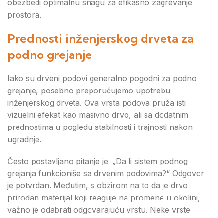
obezbedi optimalnu snagu za efikasno zagrevanje
prostora.
Prednosti inženjerskog drveta za
podno grejanje
Iako su drveni podovi generalno pogodni za podno
grejanje, posebno preporučujemo upotrebu
inženjerskog drveta. Ova vrsta podova pruža isti
vizuelni efekat kao masivno drvo, ali sa dodatnim
prednostima u pogledu stabilnosti i trajnosti nakon
ugradnje.
Često postavljano pitanje je: „Da li sistem podnog
grejanja funkcioniše sa drvenim podovima?“ Odgovor
je potvrdan. Međutim, s obzirom na to da je drvo
prirodan materijal koji reaguje na promene u okolini,
važno je odabrati odgovarajuću vrstu. Neke vrste