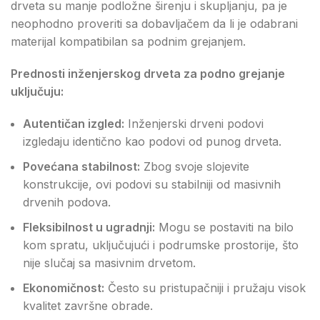
drveta su manje podložne širenju i skupljanju, pa je
neophodno proveriti sa dobavljačem da li je odabrani
materijal kompatibilan sa podnim grejanjem.
Prednosti inženjerskog drveta za podno grejanje
uključuju:
Autentičan izgled:
Inženjerski drveni podovi
izgledaju identično kao podovi od punog drveta.
Povećana stabilnost:
Zbog svoje slojevite
konstrukcije, ovi podovi su stabilniji od masivnih
drvenih podova.
Fleksibilnost u ugradnji:
Mogu se postaviti na bilo
kom spratu, uključujući i podrumske prostorije, što
nije slučaj sa masivnim drvetom.
Ekonomičnost:
Često su pristupačniji i pružaju visok
kvalitet završne obrade.