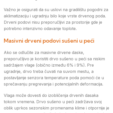
Važno je osigurati da su uslovi na gradilištu pogodni za
aklimatizaciju i ugradnju bilo koje vrste drvenog poda.
Drveni podovi nisu preporučljivi za prostorije gde je
potrebno intenzivno odavanje toplote.
Masivni drveni podovi sušeni u peći
Ako se odlučite za masivne drvene daske,
preporučljivo je koristiti drvo sušeno u peći sa niskim
sadržajem vlage (obično između 6% i 9%). Pre
ugradnje, drvo treba čuvati na suvom mestu, a
postavljanje senzora temperature poda pomoći će u
sprečavanju pregrevanja i potencijalnih deformacija.
Vlaga može dovesti do izobličenja drvenih dasaka
tokom vremena. Drvo sušeno u peći zadržava svoj
oblik uprkos sezonskim promenama klime i otpornije je