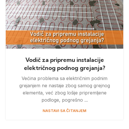
Vodič za pripremu instalacije
električnog podnog grejanja?
Većina problema sa električnim podnim
grejanjem ne nastaje zbog samog grejnog
elementa, već zbog lošije pripremljene
podloge, pogrešno ...
NASTAVI SA ČITANJEM