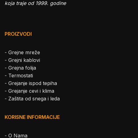
koja traje od 1999. godine
PROIZVODI
-
Grejne mreže
-
Grejni kablovi
-
Grejna folija
-
Termostati
-
Grejanje ispod tepiha
-
Grejanje cevi i klima
-
Zaštita od snega i leda
KORISNE INFORMACIJE
-
O Nama