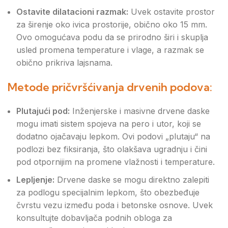
Ostavite dilatacioni razmak:
Uvek ostavite prostor
za širenje oko ivica prostorije, obično oko 15 mm.
Ovo omogućava podu da se prirodno širi i skuplja
usled promena temperature i vlage, a razmak se
obično prikriva lajsnama.
Metode pričvršćivanja drvenih podova:
Plutajući pod:
Inženjerske i masivne drvene daske
mogu imati sistem spojeva na pero i utor, koji se
dodatno ojačavaju lepkom. Ovi podovi „plutaju“ na
podlozi bez fiksiranja, što olakšava ugradnju i čini
pod otpornijim na promene vlažnosti i temperature.
Lepljenje:
Drvene daske se mogu direktno zalepiti
za podlogu specijalnim lepkom, što obezbeđuje
čvrstu vezu između poda i betonske osnove. Uvek
konsultujte dobavljača podnih obloga za