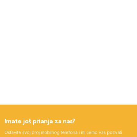
Imate još pitanja za nas?
Ostavite svoj broj mobilnog telefona i mi ćemo vas pozvati