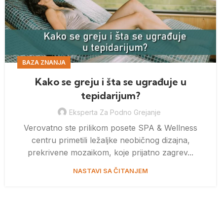
BAZA ZNANJA
Kako se greju i šta se ugrađuje u
tepidarijum?
Eksperta Za Podno Grejanje
Verovatno ste prilikom posete SPA & Wellness
centru primetili ležaljke neobičnog dizajna,
prekrivene mozaikom, koje prijatno zagrev...
NASTAVI SA ČITANJEM