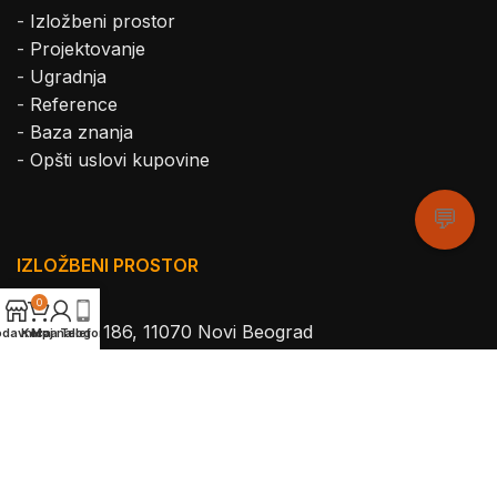
-
Izložbeni prostor
-
Projektovanje
-
Ugradnja
-
Reference
-
Baza znanja
-
Opšti uslovi kupovine
💬
IZLOŽBENI PROSTOR
0
Gandijeva 186, 11070 Novi Beograd
odavnica
Korpa
Moj nalog
Telefon
Radno vreme:
Ponedeljak – Petak
8:00 – 16:00
011/411 411 4