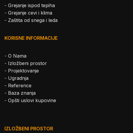
-
Grejanje ispod tepiha
-
Grejanje cevi i klima
-
Zaštita od snega i leda
KORISNE INFORMACIJE
-
O Nama
-
Izložbeni prostor
-
Projektovanje
-
Ugradnja
-
Reference
-
Baza znanja
-
Opšti uslovi kupovine
IZLOŽBENI PROSTOR