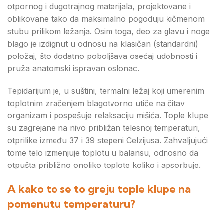
otpornog i dugotrajnog materijala, projektovane i
oblikovane tako da maksimalno pogoduju kičmenom
stubu prilikom ležanja. Osim toga, deo za glavu i noge
blago je izdignut u odnosu na klasičan (standardni)
položaj, što dodatno poboljšava osećaj udobnosti i
pruža anatomski ispravan oslonac.
Tepidarijum je, u suštini, termalni ležaj koji umerenim
toplotnim zračenjem blagotvorno utiče na čitav
organizam i pospešuje relaksaciju mišića. Tople klupe
su zagrejane na nivo približan telesnoj temperaturi,
otprilike između 37 i 39 stepeni Celzijusa. Zahvaljujući
tome telo izmenjuje toplotu u balansu, odnosno da
otpušta približno onoliko toplote koliko i apsorbuje.
A kako to se to greju tople klupe na
pomenutu temperaturu?