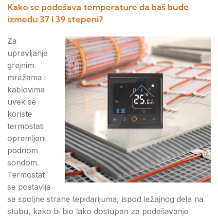
Kako se podešava temperature da baš bude
između 37 i 39 stepeni?
Za
upravljanje
grejnim
mrežama i
kablovima
uvek se
koriste
termostati
opremljeni
podnom
sondom.
Termostat
se postavlja
sa spoljne strane tepidarijuma, ispod ležajnog dela na
stubu, kako bi bio lako dostupan za podešavanje