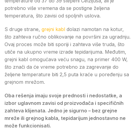
temperature od 37 do 39 stepeni Celzijusa, ali je
potrebno više vremena da se postigne željena
temperatura, što zavisi od spoljnih uslova.
S druge strane,
grejni kabl
dolazi namotan na kotur,
što zahteva ručno oblikovanje na površini za ugradnju.
Ovaj proces može biti sporiji i zahteva više truda, što
utiče na ukupno vreme izrade tepidarijuma. Međutim,
grejni kabl omogućava veću snagu, na primer 400 W,
što znači da će vreme potrebno za zagrevanje do
željene temperature biti 2,5 puta kraće u poređenju sa
grejnom mrežom.
Oba rešenja imaju svoje prednosti i nedostatke, a
izbor uglavnom zavisi od proizvođača i specifičnih
zahteva klijenata. Jedno je sigurno – bez grejne
mreže ili grejnog kabla, tepidarijum jednostavno ne
može funkcionisati.