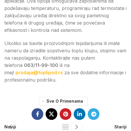
aplikacije. Ova opcija omogućava zaposlenima da
podešavaju temperaturu, programiraju rad termostata i
zaključavaju uređaj direktno sa svog pametnog
telefona ili drugog uređaja, čime se povećava
efikasnost i kontrola nad sistemom.
Ukoliko se bavite proizvodnjom tepidarijuma ili imate
nameru da izradite sopstvenu toplu klupu, stojimo vam
na raspolaganju. Kontaktirajte nas putem
telefona
063/11-99-100
ili na
imejl
prodaja@toplipod.rs
za sve dodatne informacije i
profesionalnu podršku.
Sve O Primenama
Noviji
Stariji