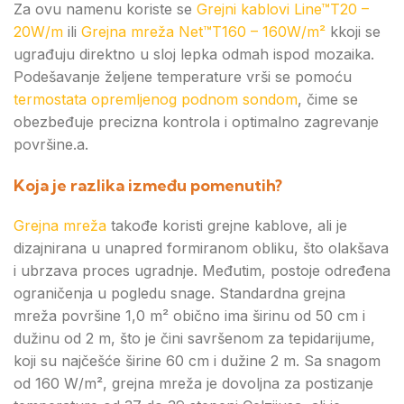
Za ovu namenu koriste se
Grejni kablovi Line™T20 –
20W/m
ili
Grejna mreža Net™T160 – 160W/m²
kkoji se
ugrađuju direktno u sloj lepka odmah ispod mozaika.
Podešavanje željene temperature vrši se pomoću
termostata opremljenog podnom sondom
, čime se
obezbeđuje precizna kontrola i optimalno zagrevanje
površine.a.
Koja je razlika između pomenutih?
Grejna mreža
takođe koristi grejne kablove, ali je
dizajnirana u unapred formiranom obliku, što olakšava
i ubrzava proces ugradnje. Međutim, postoje određena
ograničenja u pogledu snage. Standardna grejna
mreža površine 1,0 m² obično ima širinu od 50 cm i
dužinu od 2 m, što je čini savršenom za tepidarijume,
koji su najčešće širine 60 cm i dužine 2 m. Sa snagom
od 160 W/m², grejna mreža je dovoljna za postizanje