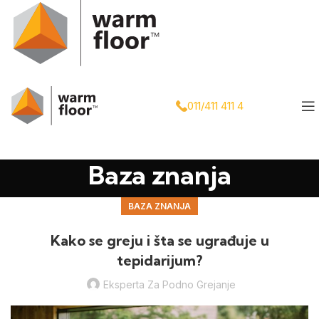
011/411 411 4
Baza znanja
BAZA ZNANJA
Kako se greju i šta se ugrađuje u
tepidarijum?
Eksperta Za Podno Grejanje