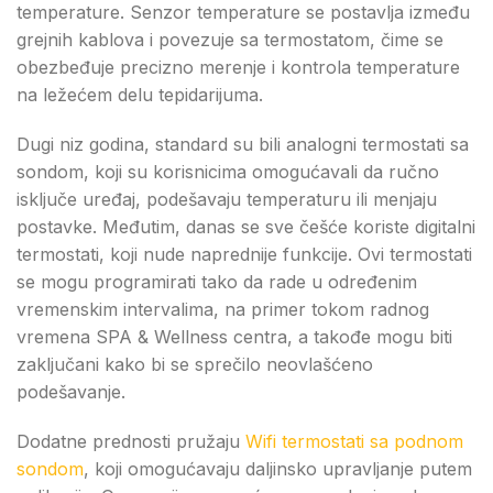
temperature. Senzor temperature se postavlja između
grejnih kablova i povezuje sa termostatom, čime se
obezbeđuje precizno merenje i kontrola temperature
na ležećem delu tepidarijuma.
Dugi niz godina, standard su bili analogni termostati sa
sondom, koji su korisnicima omogućavali da ručno
isključe uređaj, podešavaju temperaturu ili menjaju
postavke. Međutim, danas se sve češće koriste digitalni
termostati, koji nude naprednije funkcije. Ovi termostati
se mogu programirati tako da rade u određenim
vremenskim intervalima, na primer tokom radnog
vremena SPA & Wellness centra, a takođe mogu biti
zaključani kako bi se sprečilo neovlašćeno
podešavanje.
Dodatne prednosti pružaju
Wifi termostati sa podnom
sondom
, koji omogućavaju daljinsko upravljanje putem