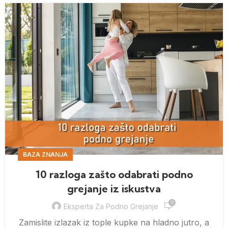
BAZA ZNANJA
10 razloga zašto odabrati podno
grejanje iz iskustva
0
Eksperta Za Podno Grejanje
Zamislite izlazak iz tople kupke na hladno jutro, a