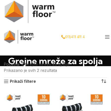
011/411 411 4
Grejne mreže za spolja
Početna
Grejne mreže za spolja
Prikazano je svih 2 rezultata
Prikaži filtere