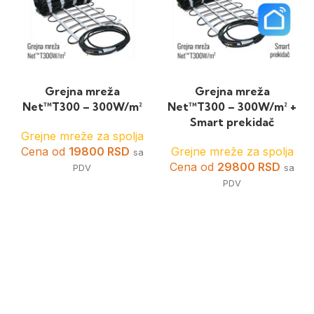
Grejna mreža
Grejna mreža
Net™T300 – 300W/m²
Net™T300 – 300W/m² +
Smart prekidač
Grejne mreže za spolja
Cena od
19800
RSD
Grejne mreže za spolja
sa
Cena od
29800
RSD
PDV
sa
PDV