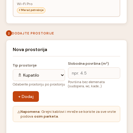
Wi-Fi Pro
⚡ Merač potrošnje
DODAJTE PROSTORIJE
2
Nova prostorija
Slobodna površina (m²)
Tip prostorije
Površina bez elemenata
Odaberite prostoriju po prostoriju
(sudopera, wc, kade...)
+ Dodaj
Napomena:
Grejni kablovi i mreže se koriste za sve vrste
⚠️
podova
osim parketa
.