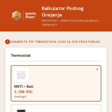
Kalkulator Podnog
Grejanja
WarmFloor – električno podno grejanje |
toplipod.rs
ODABERITE TIP TERMOSTATA (VAŽI ZA SVE PROSTORIJE)
1
Termostat
MST1 – Beli
3.760 RSD
Analogni