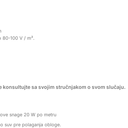
m
amo 80-100 V / m².
se konsultujte sa svojim stručnjakom o svom slučaju.
blove snage 20 W po metru
uno suv pre polaganja obloge.