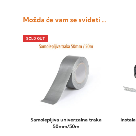
Možda će vam se svideti …
SOLD OUT
Samolepljiva univerzalna traka
Instal
50mm/50m