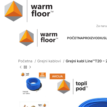
Za naru
POČETNA
PROIZVODI
US
Početna
Grejni kablovi
Grejni kabl Line™T20 
AKCIJA