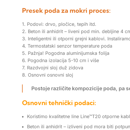
Presek poda za mokri proces:
1. Podovi: drvo, pločice, tepih itd.
2. Beton ili anhidrit – liveni pod min. debljine 4 c
3. Inteligentni ili otporni grejni kablovi. Instalir
4. Termostatski senzor temperature poda
5. Pažnja! Pogodna aluminijumska folija
6. Pogodna izolacija 5-10 cm i više
7. Razdvojni sloj duž zidova
8. Osnovni osnovni sloj
Postoje različite kompozicije poda, pa 
Osnovni tehnički podaci:
Koristimo kvalitetne line Line™T20 otporne ka
Beton ili anhidrit – izliveni pod mora biti potp