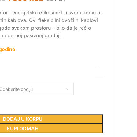
for i energetsku efikasnost u svom domu uz
nih kablova. Ovi fleksibilni dvožilni kablovi
agode svakom prostoru – bilo da je reč o
i modernoj pasivnoj gradnji.
godine
-
DODAJ U KORPU
KUPI ODMAH