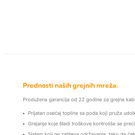
Prednosti naših grejnih mreža:
Produžena garancija od 22 godine za grejne kab
Prijatan osećaj topline sa poda koji pruža udoba
Grejanje koje štedi troškove kontroliše se prec
Sistem koji ne zahteva održavanje, tako da ćet