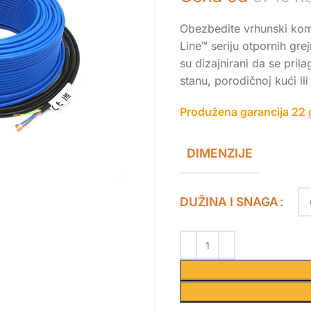
Obezbedite vrhunski kom
Line™ seriju otpornih grej
su dizajnirani da se pril
stanu, porodičnoj kući il
Produžena garancija 22 
DIMENZIJE
DUŽINA I SNAGA