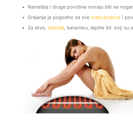
Nameštaj i druge površine moraju biti na nogama
Grejanje je pogodno za sve
vrste podova
i pov
Za drvo,
laminat
, keramiku, tepihe itd. koji s