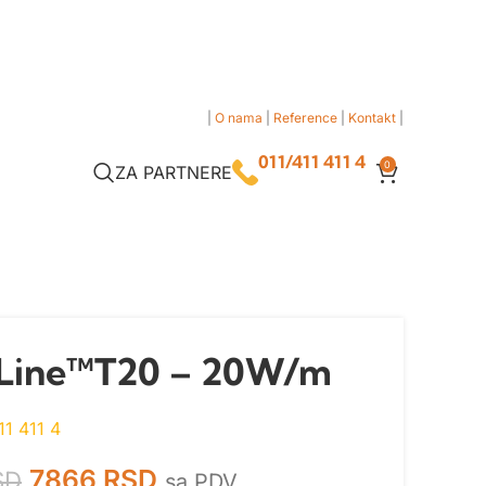
|
O nama
|
Reference
|
Kontakt
|
011/411 411 4
0
ZA PARTNERE
l Line™T20 – 20W/m
11 411 4
7866
RSD
SD
sa PDV