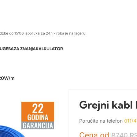
džbe do 15:00 isporuka za 24h - roba je na lageru!
LUGE
BAZA ZNANJA
KALKULATOR
– 20W/m
Grejni kab
Poručite na telefon
011/4
Cena od
8740
R