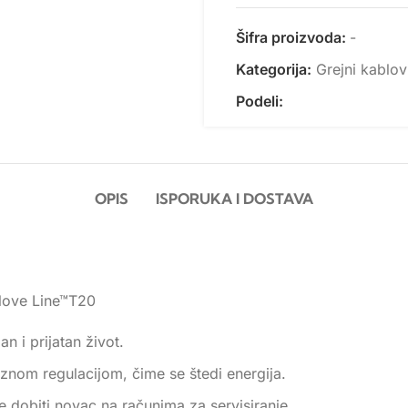
Šifra proizvoda:
-
Kategorija:
Grejni kablov
Podeli:
OPIS
ISPORUKA I DOSTAVA
love Line™T20
n i prijatan život.
iznom regulacijom, čime se štedi energija.
e dobiti novac na računima za servisiranje.