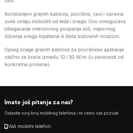
cevi.
Korišćenjem grejnih kablova, površine, cevi i oprema
uvek ostaju slobodni od leda i snega. Ovo omogućava
izbegavanje intenzivnog posipanja soli, napornog
čišćenja snega lopatama ili šteta izazvanih mrazom.
Opseg snage grejnih kablova za površinske aplikacije
obično se kreće između 10 i 30 W/m (u zavisnosti od
konkretne primene).
Imate još pitanja za nas?
Ostavite svoj broj mobilnog telefona i mi ćemo vas pozvati
Vaš mobilni telefon