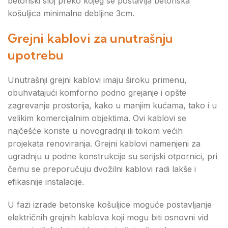
betonski sloj preko kojeg se postavlja betonska
košuljica minimalne debljine 3cm.
Grejni kablovi za unutrašnju
upotrebu
Unutrašnji grejni kablovi imaju široku primenu,
obuhvatajući komforno podno grejanje i opšte
zagrevanje prostorija, kako u manjim kućama, tako i u
velikim komercijalnim objektima. Ovi kablovi se
najčešće koriste u novogradnji ili tokom većih
projekata renoviranja. Grejni kablovi namenjeni za
ugradnju u podne konstrukcije su serijski otpornici, pri
čemu se preporučuju dvožilni kablovi radi lakše i
efikasnije instalacije.
U fazi izrade betonske košuljice moguće postavljanje
električnih grejnih kablova koji mogu biti osnovni vid