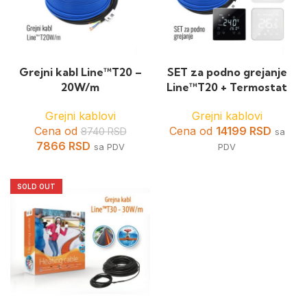
Grejni kabl Line™T20 –
SET za podno grejanje
20W/m
Line™T20 + Termostat
Grejni kablovi
Grejni kablovi
Cena od
Cena od
14199
RSD
8740
RSD
sa
7866
RSD
sa PDV
PDV
SOLD OUT