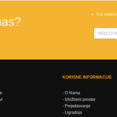
Vaš mobilni
nas?
*
KORISNE INFORMACIJE
e
-
O Nama
vi
-
Izložbeni prostor
-
Projektovanje
-
Ugradnja