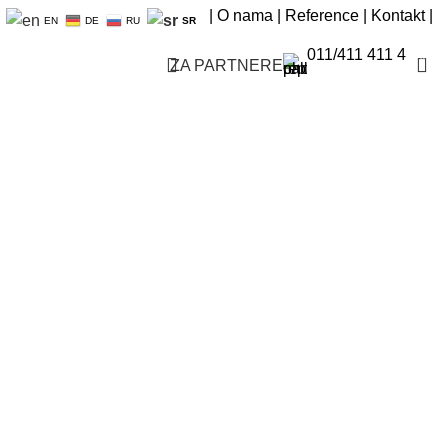
|
O nama
|
Reference
|
Kontakt
|
EN
DE
RU
SR
011/411 411 4
0
ZA PARTNERE