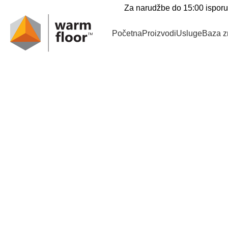
Za narudžbe do 15:00 isporuk
Početna
Proizvodi
Usluge
Baza z
Korpa
Plaćanje
Završena kupovina