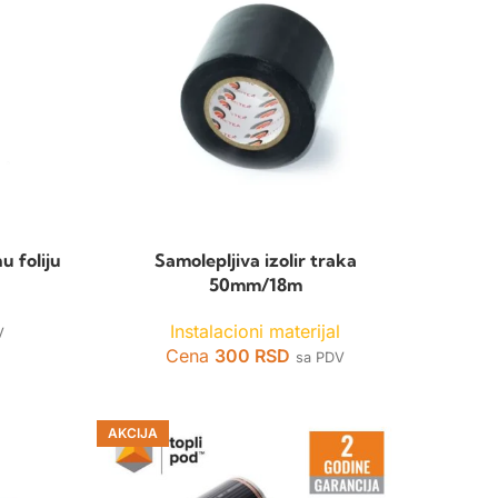
u foliju
Samolepljiva izolir traka
50mm/18m
l
Instalacioni materijal
V
Cena
300
RSD
sa PDV
AKCIJA