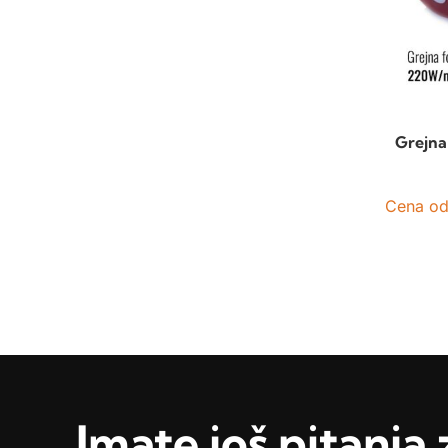
Grejna
Cena o
Imate još pitanja 