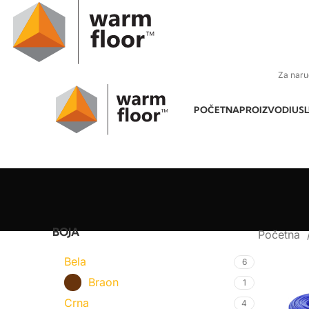
Za naru
POČETNA
PROIZVODI
US
BOJA
Početna
Bela
6
Braon
1
Crna
4