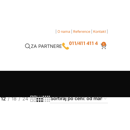
|
O nama
|
Reference
|
Kontakt
|
011/411 411 4
0
ZA PARTNERE
12
18
24