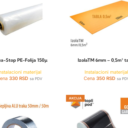
a-Stop PE-Folija 150µ
IzolaTM 6mm – 0,5m² t
nstalacioni materijal
Instalacioni materija
ena
330
RSD
Cena
350
RSD
sa PDV
sa PD
AKCIJA