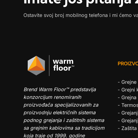
Ostavite svoj broj mobilnog telefona i mi ćemo v
PROIZVO
-
Grejne
Brend Warm Floor™ predstavlja
-
Grejni 
konzorcijum renomiranih
-
Grejna 
proizvođača specijalizovanih za
-
Termos
proizvodnju električnih sistema
-
Grejanj
podnog grejanja i zaštitnih sistema
-
Grejanj
sa grejnim kablovima sa tradicijom
-
Zaštita
koja traje od 1999. godine