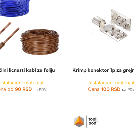
ilni licnasti kabl za foliju
Krimp konektor 1p za grejn
nstalacioni materijal
Instalacioni materija
ena od
90
RSD
Cena
100
RSD
sa PDV
sa PD