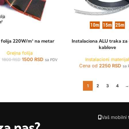
 folija 220W/m² na metar
Instalaciona ALU traka za
kablove
Grejna folija
d
1500
RSD
Instalacioni materija
1800
RSD
sa PDV
Cena od
2250
RSD
sa
1
2
3
4
→
Vaš mobilni 
za nas?