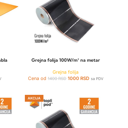
abla
Grejna folija 100W/m² na metar
l
Grejna folija
Cena od
1000
RSD
1400
RSD
V
sa PDV
AKCIJA