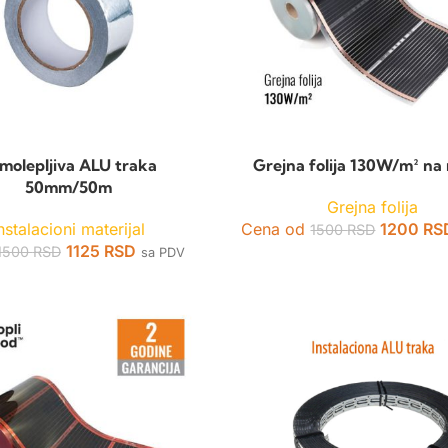
molepljiva ALU traka
Grejna folija 130W/m² na
50mm/50m
Grejna folija
nstalacioni materijal
Cena od
1200
RS
1500
RSD
1125
RSD
1500
RSD
sa PDV