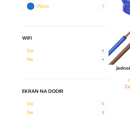
Plava
1
WIFI
Da
6
Ne
4
Jednož
I
C
EKRAN NA DODIR
Da
5
Ne
5