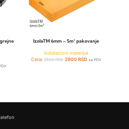
 grejne
IzolaTM 6mm – 5m² pakovanje
Instalacioni materijal
l
Cena
2800
RSD
3500
RSD
sa PDV
 PDV
telefon