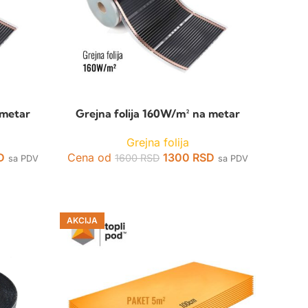
 metar
Grejna folija 160W/m² na metar
Grejna folija
D
Cena od
1300
RSD
1600
RSD
sa PDV
sa PDV
AKCIJA