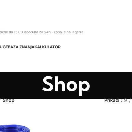
džbe do 15:00 isporuka za 24h - roba je na lageru!
LUGE
BAZA ZNANJA
KALKULATOR
Shop
Shop
Prikaži
9