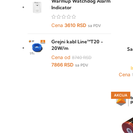
Warmup Watchdog Alarm
Indicator
Cena
3610
RSD
sa PDV
Grejni kabl Line™T20 -
20W/m
Sa
Cena od
8740
RSD
7866
RSD
sa PDV
I
Cena
AKCIJA