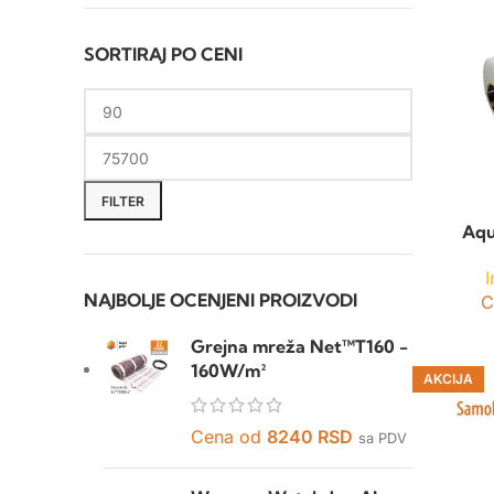
SORTIRAJ PO CENI
FILTER
Aqu
I
NAJBOLJE OCENJENI PROIZVODI
C
Grejna mreža Net™T160 -
160W/m²
AKCIJA
Cena od
8240
RSD
sa PDV