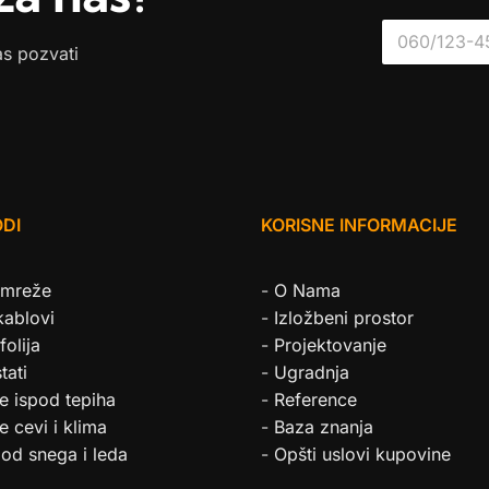
*
as pozvati
DI
KORISNE INFORMACIJE
 mreže
-
O Nama
kablovi
-
Izložbeni prostor
folija
-
Projektovanje
tati
-
Ugradnja
e ispod tepiha
-
Reference
e cevi i klima
-
Baza znanja
 od snega i leda
-
Opšti uslovi kupovine