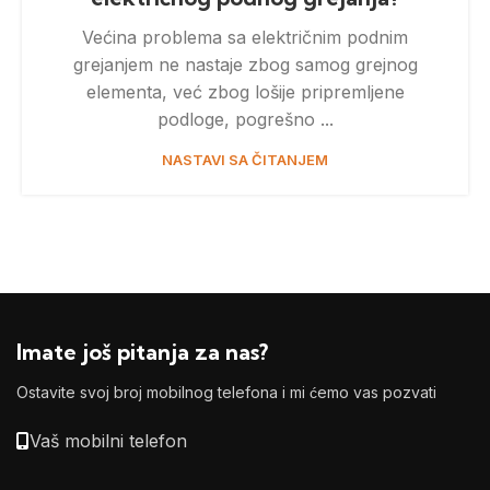
Većina problema sa električnim podnim
grejanjem ne nastaje zbog samog grejnog
elementa, već zbog lošije pripremljene
podloge, pogrešno ...
NASTAVI SA ČITANJEM
Imate još pitanja za nas?
Ostavite svoj broj mobilnog telefona i mi ćemo vas pozvati
Vaš mobilni telefon