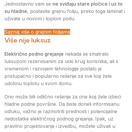
Jednostavno vam se
ne sviđaju stare pločice i uz to
su hladne
, postavite grejnu foliju, preko toga laminat i
uživate u novom i toplom podu.
Saznaj više o grejnim folijama
Više nije luksuz
Električno podno grejanje
nekada se smatralo
luksuzom rezervisanim za uski krug korisnika, ali s
vremenom i razvojem tehnologije postalo je
pristupačno i popularno rešenje za sve koji žele
udobnu toplotu u svom domu.
Ono može biti odlično rešenje za one koji žele izbeći
hladne podne površine. Da biste doneli informisanu
odluku, važno je razmotriti prednosti i potencijalne
nedostatke električnog podnog grejanja. Ipak, uz
pravilno projektovanje i izvedbu, možete uživati u