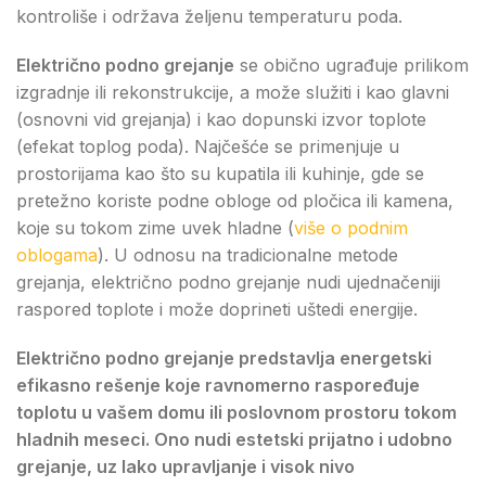
kontroliše i održava željenu temperaturu poda.
Električno podno grejanje
se obično ugrađuje prilikom
izgradnje ili rekonstrukcije, a može služiti i kao glavni
(osnovni vid grejanja) i kao dopunski izvor toplote
(efekat toplog poda). Najčešće se primenjuje u
prostorijama kao što su kupatila ili kuhinje, gde se
pretežno koriste podne obloge od pločica ili kamena,
koje su tokom zime uvek hladne (
više o podnim
oblogama
). U odnosu na tradicionalne metode
grejanja, električno podno grejanje nudi ujednačeniji
raspored toplote i može doprineti uštedi energije.
Električno podno grejanje predstavlja energetski
efikasno rešenje koje ravnomerno raspoređuje
toplotu u vašem domu ili poslovnom prostoru tokom
hladnih meseci. Ono nudi estetski prijatno i udobno
grejanje, uz lako upravljanje i visok nivo