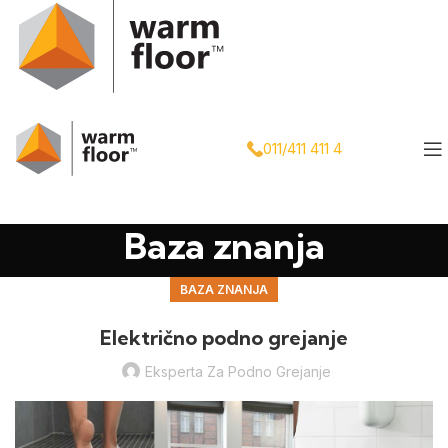
011/411 411 4
Baza znanja
BAZA ZNANJA
Električno podno grejanje
Eksperta Za Podno Grejanje