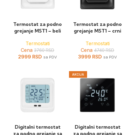
Termostat za podno
Termostat za podno
grejanje MST1 – beli
grejanje MST1 – crni
Termostati
Termostati
Cena
Cena
3760
RSD
4740
RSD
2999
RSD
3999
RSD
sa PDV
sa PDV
AKCIJA
Digitalni termostat
Digitalni termostat
za podno grejanje sa
za podno grejanje sa