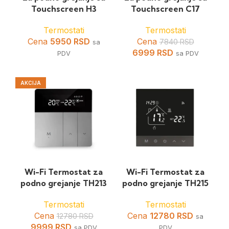
Touchscreen H3
Touchscreen C17
Termostati
Termostati
Cena
5950
RSD
Cena
7840
RSD
sa
6999
RSD
PDV
sa PDV
AKCIJA
Wi-Fi Termostat za
Wi-Fi Termostat za
podno grejanje TH213
podno grejanje TH215
Termostati
Termostati
Cena
Cena
12780
RSD
12780
RSD
sa
9999
RSD
sa PDV
PDV