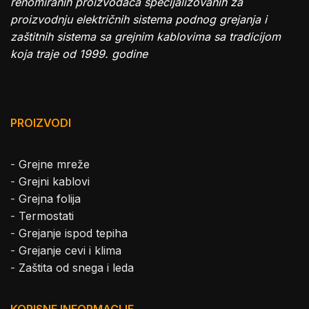
renomiranih proizvođača specijalizovanih za
proizvodnju električnih sistema podnog grejanja i
zaštitnih sistema sa grejnim kablovima sa tradicijom
koja traje od 1999. godine
PROIZVODI
-
Grejne mreže
-
Grejni kablovi
-
Grejna folija
-
Termostati
-
Grejanje ispod tepiha
-
Grejanje cevi i klima
-
Zaštita od snega i leda
KORISNE INFORMACIJE