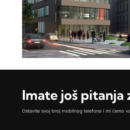
Podno grejanje
25 kupatila Šantićeva 10,
Beograd
Imate još pitanja 
Ostavite svoj broj mobilnog telefona i mi ćemo v