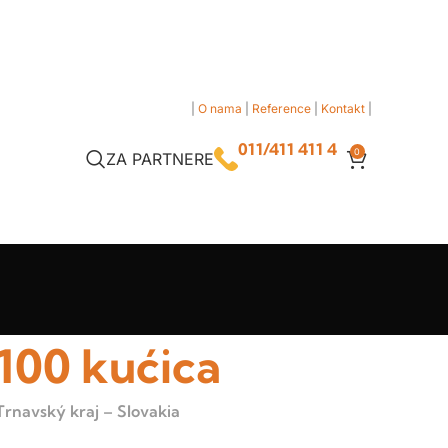
|
O nama
|
Reference
|
Kontakt
|
011/411 411 4
0
ZA PARTNERE
100 kućica
Trnavský kraj – Slovakia