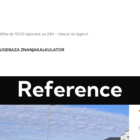
džbe do 15:00 isporuka za 24h - roba je na lageru!
LUGE
BAZA ZNANJA
KALKULATOR
Reference