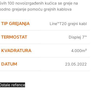
Svih 100 novoizrgađenih kućica se greje na
podno grejanje pomoću grejnih kablova
TIP GREJANJA
Line™T20 grejni kabl
TERMOSTAT
Displej 7™
KVADRATURA
4.000m²
DATUM
23.05.2022
Ostale refence