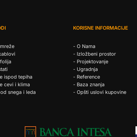
DI
KORISNE INFORMACIJE
 mreže
-
O Nama
kablovi
-
Izložbeni prostor
folija
-
Projektovanje
tati
-
Ugradnja
e ispod tepiha
-
Reference
e cevi i klima
-
Baza znanja
 od snega i leda
-
Opšti uslovi kupovine