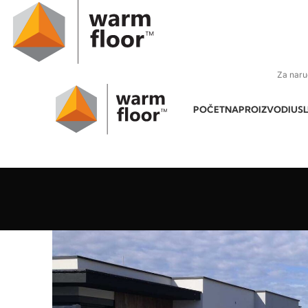
Za naru
POČETNA
PROIZVODI
US