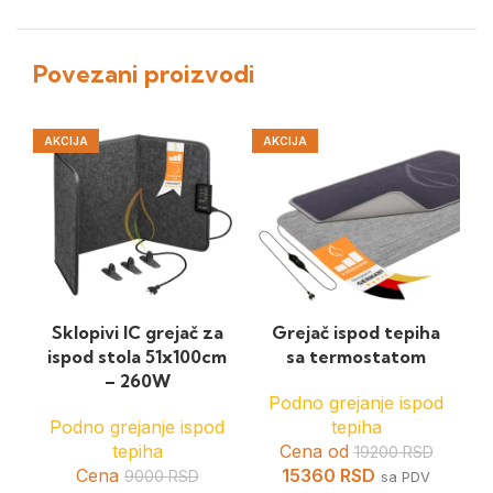
Povezani proizvodi
AKCIJA
AKCIJA
Sklopivi IC grejač za
Grejač ispod tepiha
ispod stola 51x100cm
sa termostatom
– 260W
Podno grejanje ispod
Podno grejanje ispod
tepiha
tepiha
Cena od
19200
RSD
Cena
15360
RSD
9000
RSD
sa PDV