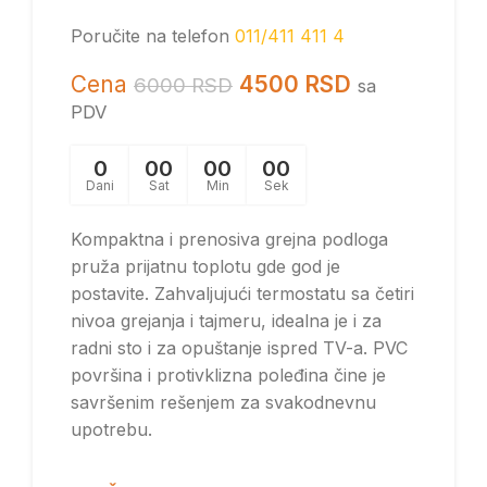
Poručite na telefon
011/411 411 4
Cena
4500
RSD
6000
RSD
sa
PDV
0
00
00
00
Dani
Sat
Min
Sek
Kompaktna i prenosiva grejna podloga
pruža prijatnu toplotu gde god je
postavite. Zahvaljujući termostatu sa četiri
nivoa grejanja i tajmeru, idealna je i za
radni sto i za opuštanje ispred TV-a. PVC
površina i protivklizna poleđina čine je
savršenim rešenjem za svakodnevnu
upotrebu.