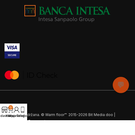
💬
0
Sva prava zadržana. © Warm floor™ 2015-2026 Bit Media doo |
odavnica
Korpa
Moj nalog
Telefon
Designed by
Responsive