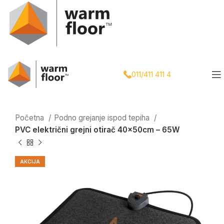
011/411 411 4
Početna
Podno grejanje ispod tepiha
PVC električni grejni otirač 40x50cm – 65W
AKCIJA